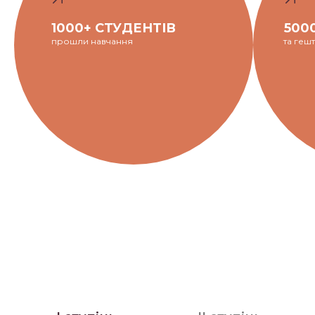
1000+ СТУДЕНТІВ
500
прошли навчання
та геш
Структура
навчання