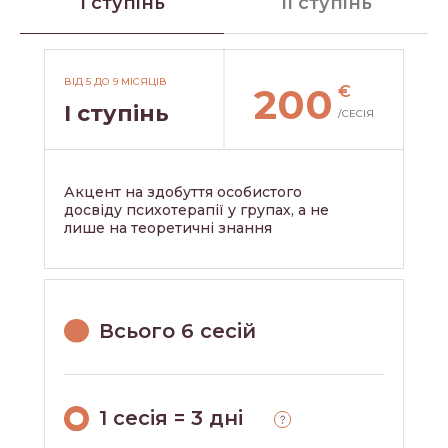
I ступінь
II ступінь
ВІД 5 ДО 9 МІСЯЦІВ
200
€
I ступінь
/СЕСІЯ
Акцент на здобуття особистого
досвіду психотерапії у групах, а не
1000+ СТУДЕНТІВ
лише на теоретичні знання
Всього 6 сесій
1 сесія = 3 дні